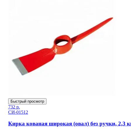
Быстрый просмотр
732
р.
СИ-01512
Кирка кованая широкая (овал) без ручки, 2,3 к