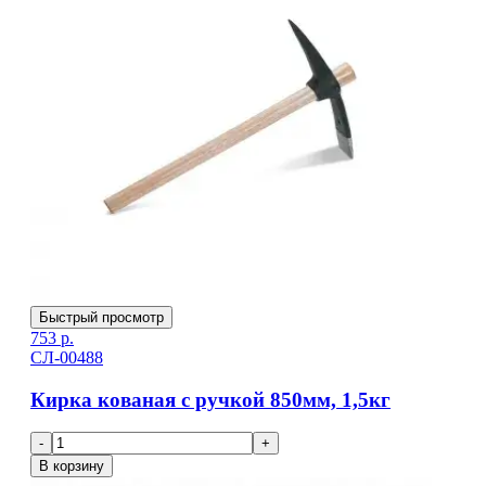
Быстрый просмотр
753
р.
СЛ-00488
Кирка кованая с ручкой 850мм, 1,5кг
-
+
В корзину