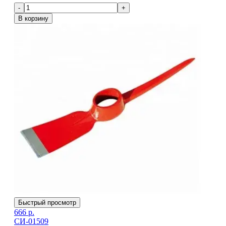
-
+
В корзину
Быстрый просмотр
666
р.
СИ-01509