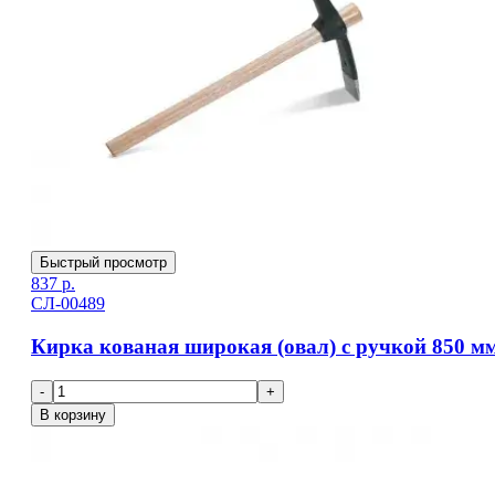
Быстрый просмотр
837
р.
СЛ-00489
Кирка кованая широкая (овал) с ручкой 850 мм,
-
+
В корзину