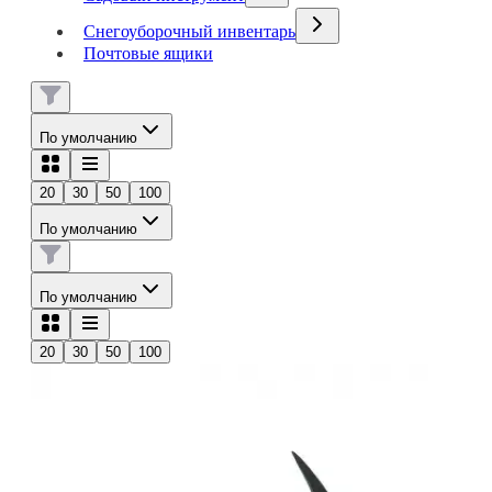
Снегоуборочный инвентарь
Почтовые ящики
По умолчанию
20
30
50
100
По умолчанию
По умолчанию
20
30
50
100