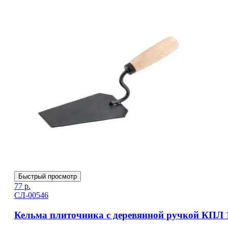
Быстрый просмотр
77
р.
СЛ-00546
Кельма плиточника с деревянной ручкой КПЛ 