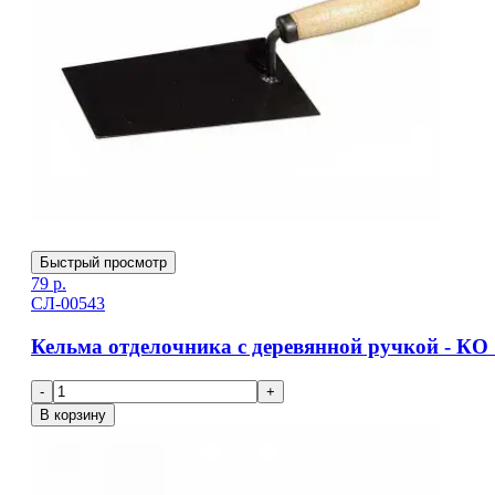
Быстрый просмотр
79
р.
СЛ-00543
Кельма отделочника с деревянной ручкой - КО
-
+
В корзину