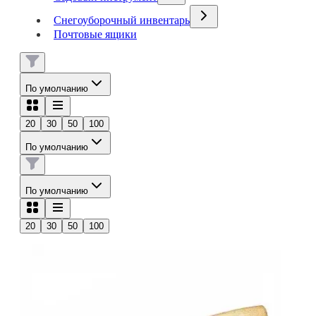
Снегоуборочный инвентарь
Почтовые ящики
По умолчанию
20
30
50
100
По умолчанию
По умолчанию
20
30
50
100