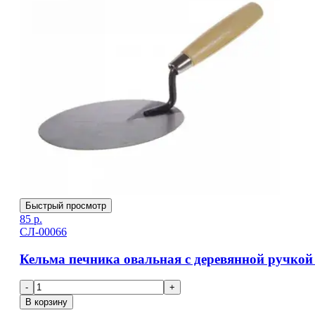
Быстрый просмотр
85
р.
СЛ-00066
Кельма печника овальная c деревянной ручко
-
+
В корзину