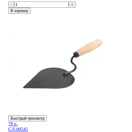
-
+
В корзину
Быстрый просмотр
78
р.
СЛ-00545