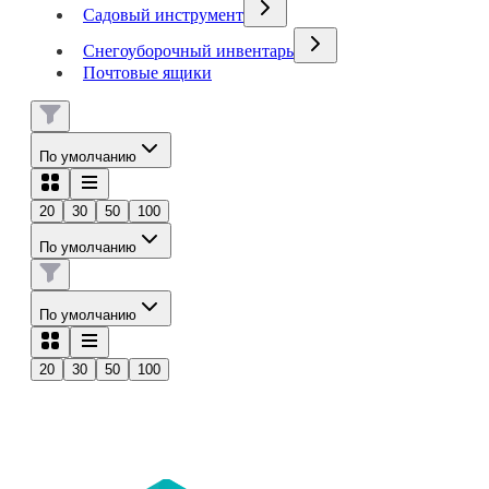
Садовый инструмент
Снегоуборочный инвентарь
Почтовые ящики
По умолчанию
20
30
50
100
По умолчанию
По умолчанию
20
30
50
100