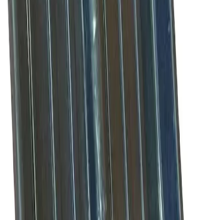
дополнительную прочность и долговечность, позволяя
использовать его длительное время без потери
эксплуатационных характеристик. Эргономичная V-
образная ручка уменьшает нагрузку на кисти рук, снижая
риск усталости и травматизма. Оптимальна для
использования владельцами дачных участков и частными
лицами, занимающимися регулярной очисткой территории.
-
+
В корзину
Описание
Технические характеристики
Документы
Лопата для снега «Зима» №5 (цветная) представляет собой
удобное решение для повседневной уборки снега и льда.
Благодаря увеличенной ширине рабочей части эта модель
эффективно справляется с большими объемами снега,
обеспечивая высокую производительность труда.
Металлический черенок придает инструменту
дополнительную прочность и долговечность, позволяя
использовать его длительное время без потери
эксплуатационных характеристик. Эргономичная V-
образная ручка уменьшает нагрузку на кисти рук, снижая
риск усталости и травматизма. Оптимальна для
использования владельцами дачных участков и частными
лицами, занимающимися регулярной очисткой территории.