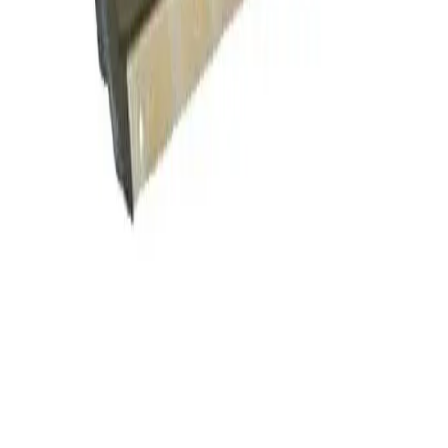
Отдел продаж:
Прием звонков: пн. – пт.: 8:00 – 18:00
+7 (83171)3-76-00
rustrade-nn@mail.ru
Собственное производство
Товары для
отдыха
Консервация
Хозяйственные товары
Садовый
инвентарь
Строительные ведра и тазы
Слесарный
инструмент
Садовый инструмент
Снегоуборочный
инвентарь
Почтовые ящики
О компании
Контакты
Доставка
Поставщикам
Политика конфиденциальности