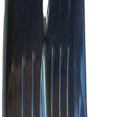
О компании
Доставка оплата
Поставщикам
Контакты
08:00-18:00: ПН-ПТ
Выходные: СБ-ВС
+7 (83171)3-76-00
rustrade-nn@mail.ru
КАТАЛОГ
Корзина
0
тов. на
0
р.