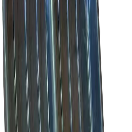
Каталог
>
Снегоуборочный инвентарь
>
Лопаты для снега
Лопата для снега "Зима"
№5 (цветная) с ал.планкой,
d-30
Артикул:
ЗИ-00571
● в наличии
215.00
р.
Лопата для снега «Зима» №5 (цветная) представляет собой
удобное решение для повседневной уборки снега и льда.
Благодаря увеличенной ширине рабочей части эта модель
эффективно справляется с большими объемами снега,
обеспечивая высокую производительность труда.
Металлический черенок придает инструменту