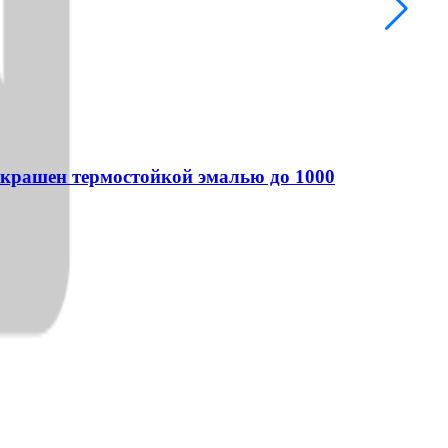
Бы
330
ТО-
) Окрашен термостойкой эмалью до 1000
Ман
эма
-
В к