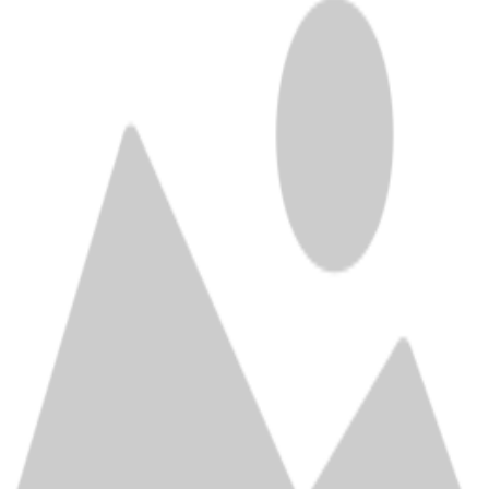
ственной домашней кухни на свежем воздухе. Стенки изделия и
реждений и повышает срок службы мангала. Две просторные жа
им и равномерный нагрев. Удобные ручки и удобная конструкц
трумент для загородного отдыха, который позволит насладиться