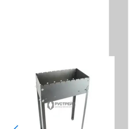
Описание
Технические характеристики
Документы
Мангал «Гефест» — надежный помощник для любителей каче
обеспечивает дополнительную защиту от механических пов
количество блюд, сохраняя оптимальный температурный реж
мангала после завершения готовки. Это универсальный инс
открытом огне.
Смотрите также