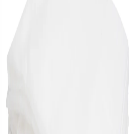
температур. Благодаря устойчивой защите от
ультрафиолетового излучения, растения получают
достаточное количество света для активного роста и
развития. Простота монтажа позволяет быстро установить
конструкцию даже начинающим садоводам. Ширина
изделия составляет 2,1 метра, длина — 4 метра, обеспечивая
эффективное покрытие небольшой площади теплицы или
парника.
-
+
В корзину
Описание
Технические характеристики
Документы
Спанбонд прошивной плотностью 40 г/м² предназначен
специально для создания надежного укрытия теплиц и
парников. Прочный и долговечный материал обеспечивает
защиту растений от неблагоприятных погодных условий,
включая заморозки, солнечные ожоги и резкие перепады
температур. Благодаря устойчивой защите от
ультрафиолетового излучения, растения получают
достаточное количество света для активного роста и
развития. Простота монтажа позволяет быстро установить
конструкцию даже начинающим садоводам. Ширина
изделия составляет 2,1 метра, длина — 4 метра, обеспечивая
эффективное покрытие небольшой площади теплицы или