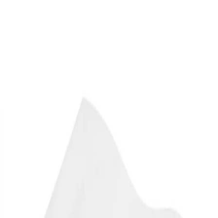
Каталог
>
Садовый инвентарь
>
Растениеводство
>
Парники и теплицы
Спанбонд прошитый пл.
40г/м2 для парника 2,1х4м с
защитой от УФ
Артикул:
СИ-01744
● в наличии
293.00
р.
Спанбонд прошивной плотностью 40 г/м² предназначен
специально для создания надежного укрытия теплиц и
парников. Прочный и долговечный материал обеспечивает
защиту растений от неблагоприятных погодных условий,
включая заморозки, солнечные ожоги и резкие перепады