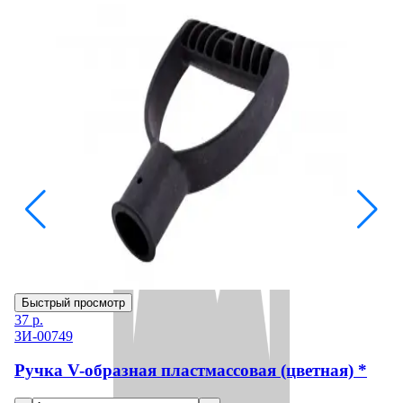
Быстрый просмотр
Б
37
р.
67
ЗИ-00749
З
Ручка V-образная пластмассовая (цветная) *
Д