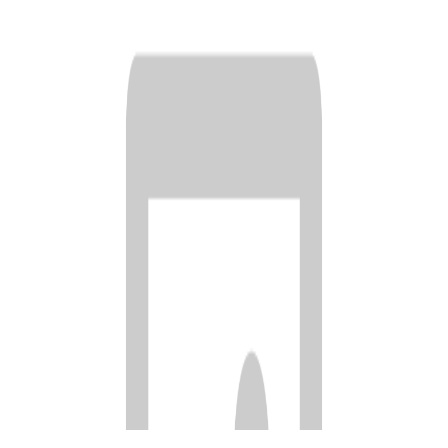
Каталог
>
Снегоуборочный инвентарь
>
Ручки для лопат
Грабельки пластмассовые 3
зубые
Артикул:
СИ-01075
● в наличии
33.00
р.
-
+
В корзину
Описание
Технические характеристики
Документы
Смотрите также