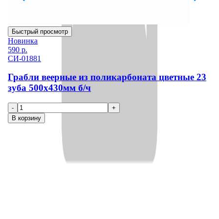
Быстрый просмотр
Б
Новинка
Н
590
р.
89
СИ-01881
С
Грабли веерные из поликарбоната цветные 23
Г
зуба 500x430мм б/ч
з
-
+
-
В корзину
В