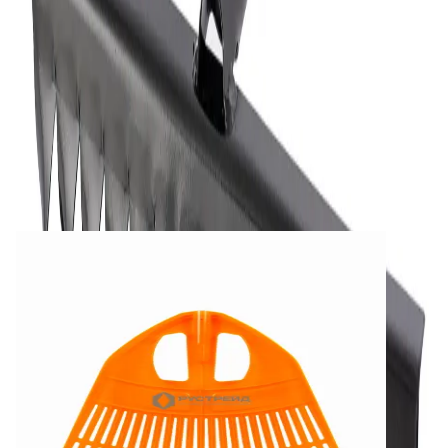
-
+
В корзину
Описание
Технические характеристики
Документы
Четырнадцати зубые витые грабли ГВ-14 из нержавеющей
стали обеспечивают максимальную производительность
при обработке газонов и садовых участков. Покрытие
порошком защищает металл от ржавчины и продлевает срок
службы инструмента.
Смотрите также