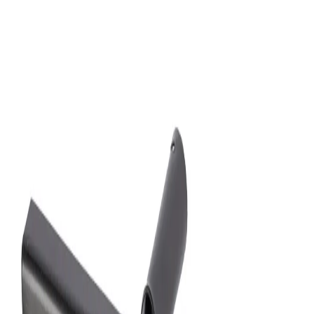
Каталог
>
Садовый инструмент
>
Грабли
Грабли 14-ти зубые витые,
2мм, порошковая окраска
ГВ-14
Артикул:
СИ-00084
● в наличии
73.00
р.
Четырнадцати зубые витые грабли ГВ-14 из нержавеющей
стали обеспечивают максимальную производительность
при обработке газонов и садовых участков. Покрытие
порошком защищает металл от ржавчины и продлевает срок
службы инструмента.